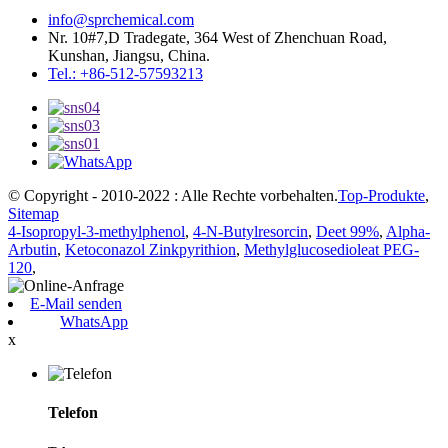
info@sprchemical.com
Nr. 10#7,D Tradegate, 364 West of Zhenchuan Road,
Kunshan, Jiangsu, China.
Tel.: +86-512-57593213
© Copyright - 2010-2022 : Alle Rechte vorbehalten.
Top-Produkte
,
Sitemap
4-Isopropyl-3-methylphenol
,
4-N-Butylresorcin
,
Deet 99%
,
Alpha-
Arbutin
,
Ketoconazol Zinkpyrithion
,
Methylglucosedioleat PEG-
120
,
E-Mail senden
WhatsApp
x
Telefon