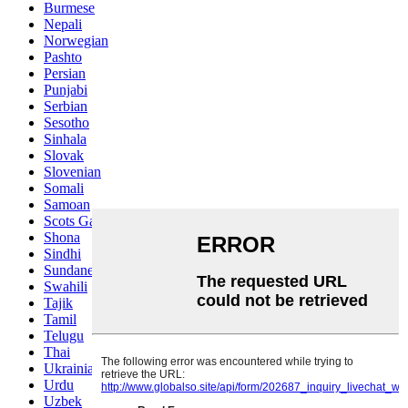
Burmese
Nepali
Norwegian
Pashto
Persian
Punjabi
Serbian
Sesotho
Sinhala
Slovak
Slovenian
Somali
Samoan
Scots Gaelic
Shona
Sindhi
Sundanese
Swahili
Tajik
Tamil
Telugu
Thai
Ukrainian
Urdu
Uzbek