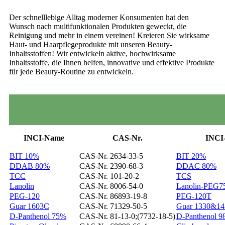
Der schnelllebige Alltag moderner Konsumenten hat den
Wunsch nach multifunktionalen Produkten geweckt, die
Reinigung und mehr in einem vereinen! Kreieren Sie wirksame
Haut- und Haarpflegeprodukte mit unseren Beauty-
Inhaltsstoffen! Wir entwickeln aktive, hochwirksame
Inhaltsstoffe, die Ihnen helfen, innovative und effektive Produkte
für jede Beauty-Routine zu entwickeln.
INCI-Name
CAS-Nr.
INCI
BIT 10%
CAS-Nr. 2634-33-5
BIT 20%
DDAB 80%
CAS-Nr. 2390-68-3
DDAC 80%
TCC
CAS-Nr. 101-20-2
TCS
Lanolin
CAS-Nr. 8006-54-0
Lanolin-PEG7
PEG-120
CAS-Nr. 86893-19-8
PEG-120T
Guar 1603C
CAS-Nr. 71329-50-5
Guar 1330&14
D-Panthenol 75%
CAS-Nr. 81-13-0;(7732-18-5)
D-Panthenol 