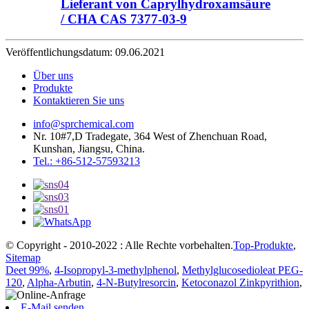
Lieferant von Caprylhydroxamsäure
/ CHA CAS 7377-03-9
Veröffentlichungsdatum: 09.06.2021
Über uns
Produkte
Kontaktieren Sie uns
info@sprchemical.com
Nr. 10#7,D Tradegate, 364 West of Zhenchuan Road,
Kunshan, Jiangsu, China.
Tel.: +86-512-57593213
© Copyright - 2010-2022 : Alle Rechte vorbehalten.
Top-Produkte
,
Sitemap
Deet 99%
,
4-Isopropyl-3-methylphenol
,
Methylglucosedioleat PEG-
120
,
Alpha-Arbutin
,
4-N-Butylresorcin
,
Ketoconazol Zinkpyrithion
,
E-Mail senden