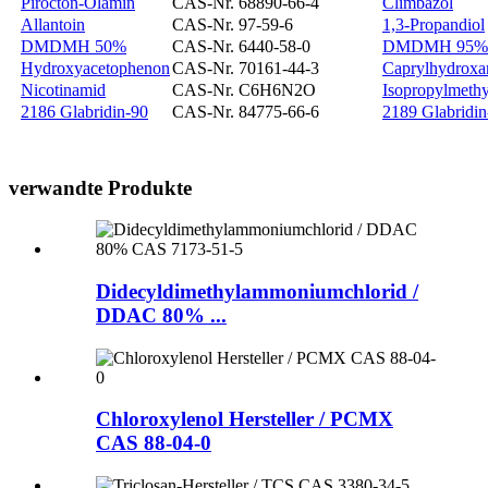
Pirocton-Olamin
CAS-Nr. 68890-66-4
Climbazol
Allantoin
CAS-Nr. 97-59-6
1,3-Propandiol
DMDMH 50%
CAS-Nr. 6440-58-0
DMDMH 95%
Hydroxyacetophenon
CAS-Nr. 70161-44-3
Caprylhydroxa
Nicotinamid
CAS-Nr. C6H6N2O
Isopropylmeth
2186 Glabridin-90
CAS-Nr. 84775-66-6
2189 Glabridin
verwandte Produkte
Didecyldimethylammoniumchlorid /
DDAC 80% ...
Chloroxylenol Hersteller / PCMX
CAS 88-04-0