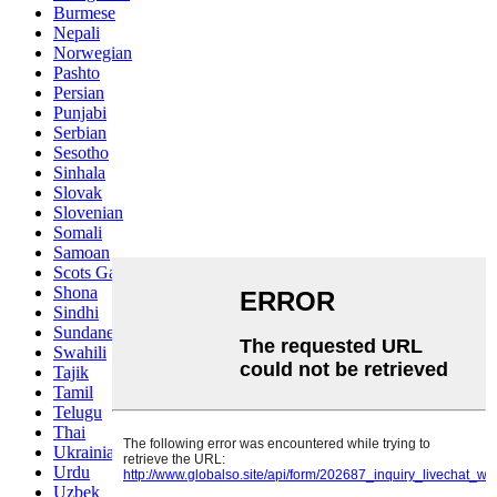
Burmese
Nepali
Norwegian
Pashto
Persian
Punjabi
Serbian
Sesotho
Sinhala
Slovak
Slovenian
Somali
Samoan
Scots Gaelic
Shona
Sindhi
Sundanese
Swahili
Tajik
Tamil
Telugu
Thai
Ukrainian
Urdu
Uzbek