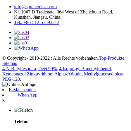
info@sprchemical.com
Nr. 10#7,D Tradegate, 364 West of Zhenchuan Road,
Kunshan, Jiangsu, China.
Tel.: +86-512-57593213
© Copyright - 2010-2022 : Alle Rechte vorbehalten.
Top-Produkte
,
Sitemap
4-N-Butylresorcin
,
Deet 99%
,
4-Isopropyl-3-methylphenol
,
Ketoconazol Zinkpyrithion
,
Alpha-Arbutin
,
Methylglucosedioleat
PEG-120
,
E-Mail senden
WhatsApp
x
Telefon